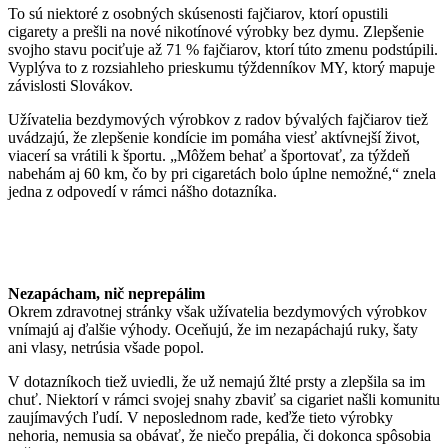
To sú niektoré z osobných skúsenosti fajčiarov, ktorí opustili
cigarety a prešli na nové nikotínové výrobky bez dymu. Zlepšenie
svojho stavu pociťuje až 71 % fajčiarov, ktorí túto zmenu podstúpili.
Vyplýva to z rozsiahleho prieskumu týždenníkov MY, ktorý mapuje
závislosti Slovákov.
Užívatelia bezdymových výrobkov z radov bývalých fajčiarov tiež
uvádzajú, že zlepšenie kondície im pomáha viesť aktívnejší život,
viacerí sa vrátili k športu. „Môžem behať a športovať, za týždeň
nabehám aj 60 km, čo by pri cigaretách bolo úplne nemožné,“ znela
jedna z odpovedí v rámci nášho dotazníka.
Nezapácham, nič neprepálim
Okrem zdravotnej stránky však užívatelia bezdymových výrobkov
vnímajú aj ďalšie výhody. Oceňujú, že im nezapáchajú ruky, šaty
ani vlasy, netrúsia všade popol.
V dotazníkoch tiež uviedli, že už nemajú žlté prsty a zlepšila sa im
chuť. Niektorí v rámci svojej snahy zbaviť sa cigariet našli komunitu
zaujímavých ľudí. V neposlednom rade, keďže tieto výrobky
nehoria, nemusia sa obávať, že niečo prepália, či dokonca spôsobia