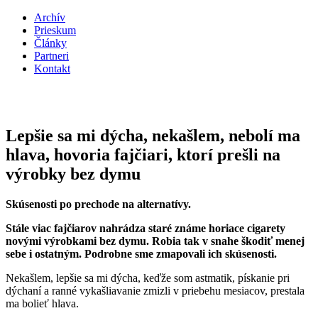
Archív
Prieskum
Články
Partneri
Kontakt
Lepšie sa mi dýcha, nekašlem, nebolí ma
hlava, hovoria fajčiari, ktorí prešli na
výrobky bez dymu
Skúsenosti po prechode na alternatívy.
Stále viac fajčiarov nahrádza staré známe horiace cigarety
novými výrobkami bez dymu. Robia tak v snahe škodiť menej
sebe i ostatným. Podrobne sme zmapovali ich skúsenosti.
Nekašlem, lepšie sa mi dýcha, keďže som astmatik, pískanie pri
dýchaní a ranné vykašliavanie zmizli v priebehu mesiacov, prestala
ma bolieť hlava.