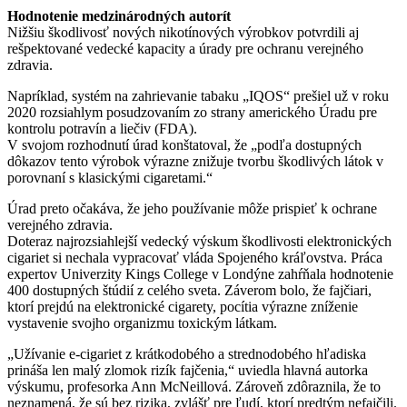
Hodnotenie medzinárodných autorít
Nižšiu škodlivosť nových nikotínových výrobkov potvrdili aj
rešpektované vedecké kapacity a úrady pre ochranu verejného
zdravia.
Napríklad, systém na zahrievanie tabaku „IQOS“ prešiel už v roku
2020 rozsiahlym posudzovaním zo strany amerického Úradu pre
kontrolu potravín a liečiv (FDA).
V svojom rozhodnutí úrad konštatoval, že „podľa dostupných
dôkazov tento výrobok výrazne znižuje tvorbu škodlivých látok v
porovnaní s klasickými cigaretami.“
Úrad preto očakáva, že jeho používanie môže prispieť k ochrane
verejného zdravia.
Doteraz najrozsiahlejší vedecký výskum škodlivosti elektronických
cigariet si nechala vypracovať vláda Spojeného kráľovstva. Práca
expertov Univerzity Kings College v Londýne zahŕňala hodnotenie
400 dostupných štúdií z celého sveta. Záverom bolo, že fajčiari,
ktorí prejdú na elektronické cigarety, pocítia výrazne zníženie
vystavenie svojho organizmu toxickým látkam.
„Užívanie e-cigariet z krátkodobého a strednodobého hľadiska
prináša len malý zlomok rizík fajčenia,“ uviedla hlavná autorka
výskumu, profesorka Ann McNeillová. Zároveň zdôraznila, že to
neznamená, že sú bez rizika, zvlášť pre ľudí, ktorí predtým nefajčili.