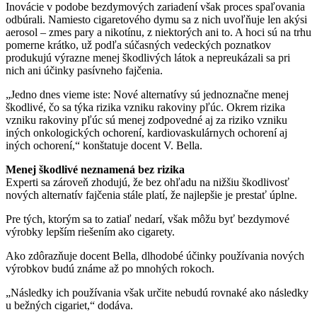
Inovácie v podobe bezdymových zariadení však proces spaľovania
odbúrali. Namiesto cigaretového dymu sa z nich uvoľňuje len akýsi
aerosol – zmes pary a nikotínu, z niektorých ani to. A hoci sú na trhu
pomerne krátko, už podľa súčasných vedeckých poznatkov
produkujú výrazne menej škodlivých látok a nepreukázali sa pri
nich ani účinky pasívneho fajčenia.
„Jedno dnes vieme iste: Nové alternatívy sú jednoznačne menej
škodlivé, čo sa týka rizika vzniku rakoviny pľúc. Okrem rizika
vzniku rakoviny pľúc sú menej zodpovedné aj za riziko vzniku
iných onkologických ochorení, kardiovaskulárnych ochorení aj
iných ochorení,“ konštatuje docent V. Bella.
Menej škodlivé neznamená bez rizika
Experti sa zároveň zhodujú, že bez ohľadu na nižšiu škodlivosť
nových alternatív fajčenia stále platí, že najlepšie je prestať úplne.
Pre tých, ktorým sa to zatiaľ nedarí, však môžu byť bezdymové
výrobky lepším riešením ako cigarety.
Ako zdôrazňuje docent Bella, dlhodobé účinky používania nových
výrobkov budú známe až po mnohých rokoch.
„Následky ich používania však určite nebudú rovnaké ako následky
u bežných cigariet,“ dodáva.