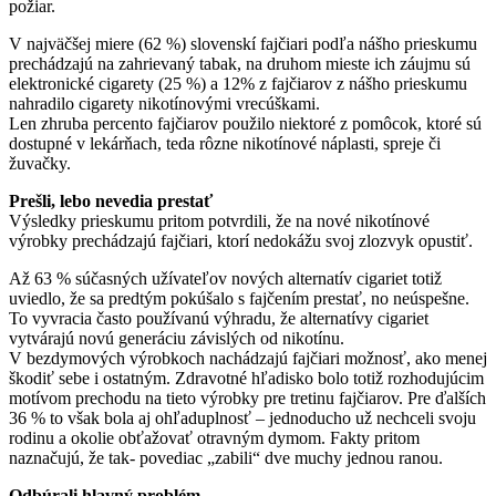
požiar.
V najväčšej miere (62 %) slovenskí fajčiari podľa nášho prieskumu
prechádzajú na zahrievaný tabak, na druhom mieste ich záujmu sú
elektronické cigarety (25 %) a 12% z fajčiarov z nášho prieskumu
nahradilo cigarety nikotínovými vrecúškami.
Len zhruba percento fajčiarov použilo niektoré z pomôcok, ktoré sú
dostupné v lekárňach, teda rôzne nikotínové náplasti, spreje či
žuvačky.
Prešli, lebo nevedia prestať
Výsledky prieskumu pritom potvrdili, že na nové nikotínové
výrobky prechádzajú fajčiari, ktorí nedokážu svoj zlozvyk opustiť.
Až 63 % súčasných užívateľov nových alternatív cigariet totiž
uviedlo, že sa predtým pokúšalo s fajčením prestať, no neúspešne.
To vyvracia často používanú výhradu, že alternatívy cigariet
vytvárajú novú generáciu závislých od nikotínu.
V bezdymových výrobkoch nachádzajú fajčiari možnosť, ako menej
škodiť sebe i ostatným. Zdravotné hľadisko bolo totiž rozhodujúcim
motívom prechodu na tieto výrobky pre tretinu fajčiarov. Pre ďalších
36 % to však bola aj ohľaduplnosť – jednoducho už nechceli svoju
rodinu a okolie obťažovať otravným dymom. Fakty pritom
naznačujú, že tak- povediac „zabili“ dve muchy jednou ranou.
Odbúrali hlavný problém