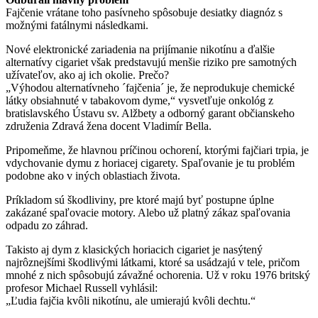
Fajčenie vrátane toho pasívneho spôsobuje desiatky diagnóz s
možnými fatálnymi následkami.
Nové elektronické zariadenia na prijímanie nikotínu a ďalšie
alternatívy cigariet však predstavujú menšie riziko pre samotných
užívateľov, ako aj ich okolie. Prečo?
„Výhodou alternatívneho ´fajčenia´ je, že neprodukuje chemické
látky obsiahnuté v tabakovom dyme,“ vysvetľuje onkológ z
bratislavského Ústavu sv. Alžbety a odborný garant občianskeho
združenia Zdravá žena docent Vladimír Bella.
Pripomeňme, že hlavnou príčinou ochorení, ktorými fajčiari trpia, je
vdychovanie dymu z horiacej cigarety. Spaľovanie je tu problém
podobne ako v iných oblastiach života.
Príkladom sú škodliviny, pre ktoré majú byť postupne úplne
zakázané spaľovacie motory. Alebo už platný zákaz spaľovania
odpadu zo záhrad.
Takisto aj dym z klasických horiacich cigariet je nasýtený
najrôznejšími škodlivými látkami, ktoré sa usádzajú v tele, pričom
mnohé z nich spôsobujú závažné ochorenia. Už v roku 1976 britský
profesor Michael Russell vyhlásil:
„Ľudia fajčia kvôli nikotínu, ale umierajú kvôli dechtu.“