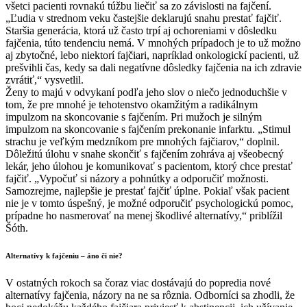
všetci pacienti rovnakú túžbu liečiť sa zo závislosti na fajčení.
„Ľudia v strednom veku častejšie deklarujú snahu prestať fajčiť.
Staršia generácia, ktorá už často trpí aj ochoreniami v dôsledku
fajčenia, túto tendenciu nemá. V mnohých prípadoch je to už možno
aj zbytočné, lebo niektorí fajčiari, napríklad onkologickí pacienti, už
prešvihli čas, kedy sa dali negatívne dôsledky fajčenia na ich zdravie
zvrátiť,“ vysvetlil.
Ženy to majú v odvykaní podľa jeho slov o niečo jednoduchšie v
tom, že pre mnohé je tehotenstvo okamžitým a radikálnym
impulzom na skoncovanie s fajčením. Pri mužoch je silným
impulzom na skoncovanie s fajčením prekonanie infarktu. „Stimul
strachu je veľkým medzníkom pre mnohých fajčiarov,“ doplnil.
Dôležitú úlohu v snahe skončiť s fajčením zohráva aj všeobecný
lekár, jeho úlohou je komunikovať s pacientom, ktorý chce prestať
fajčiť. „Vypočuť si názory a pohnútky a odporučiť možnosti.
Samozrejme, najlepšie je prestať fajčiť úplne. Pokiaľ však pacient
nie je v tomto úspešný, je možné odporučiť psychologickú pomoc,
prípadne ho nasmerovať na menej škodlivé alternatívy,“ priblížil
Šóth.
Alternatívy k fajčeniu – áno či nie?
V ostatných rokoch sa čoraz viac dostávajú do popredia nové
alternatívy fajčenia, názory na ne sa rôznia. Odborníci sa zhodli, že