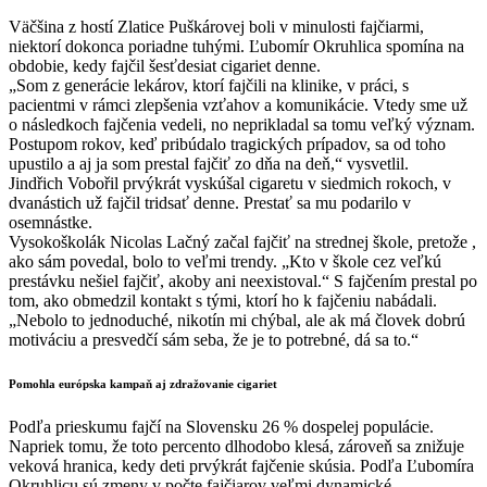
Väčšina z hostí Zlatice Puškárovej boli v minulosti fajčiarmi,
niektorí dokonca poriadne tuhými. Ľubomír Okruhlica spomína na
obdobie, kedy fajčil šesťdesiat cigariet denne.
„Som z generácie lekárov, ktorí fajčili na klinike, v práci, s
pacientmi v rámci zlepšenia vzťahov a komunikácie. Vtedy sme už
o následkoch fajčenia vedeli, no neprikladal sa tomu veľký význam.
Postupom rokov, keď pribúdalo tragických prípadov, sa od toho
upustilo a aj ja som prestal fajčiť zo dňa na deň,“ vysvetlil.
Jindřich Vobořil prvýkrát vyskúšal cigaretu v siedmich rokoch, v
dvanástich už fajčil tridsať denne. Prestať sa mu podarilo v
osemnástke.
Vysokoškolák Nicolas Lačný začal fajčiť na strednej škole, pretože ,
ako sám povedal, bolo to veľmi trendy. „Kto v škole cez veľkú
prestávku nešiel fajčiť, akoby ani neexistoval.“ S fajčením prestal po
tom, ako obmedzil kontakt s tými, ktorí ho k fajčeniu nabádali.
„Nebolo to jednoduché, nikotín mi chýbal, ale ak má človek dobrú
motiváciu a presvedčí sám seba, že je to potrebné, dá sa to.“
Pomohla európska kampaň aj zdražovanie cigariet
Podľa prieskumu fajčí na Slovensku 26 % dospelej populácie.
Napriek tomu, že toto percento dlhodobo klesá, zároveň sa znižuje
veková hranica, kedy deti prvýkrát fajčenie skúsia. Podľa Ľubomíra
Okruhlicu sú zmeny v počte fajčiarov veľmi dynamické.