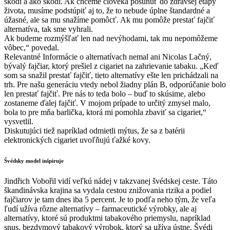
škodí a ako škodí. Ak chceme človeka posunúť do zdravšej etapy
života, musíme podstúpiť aj to, že to nebude úplne štandardné a
úžasné, ale sa mu snažíme pomôcť. Ak mu pomôže prestať fajčiť
alternatíva, tak sme vyhrali.
Ak budeme rozmýšľať len nad nevýhodami, tak mu nepomôžeme
vôbec,“ povedal.
Relevantné Informácie o alternatívach nemal ani Nicolas Lačný,
bývalý fajčiar, ktorý prešiel z cigariet na zahrievanie tabaku. „Keď
som sa snažil prestať fajčiť, tieto alternatívy ešte len prichádzali na
trh. Pre našu generáciu vtedy nebol žiadny plán B, odporúčanie bolo
len prestať fajčiť. Pre nás to teda bolo – buď to skúsime, alebo
zostaneme ďalej fajčiť. V mojom prípade to určitý zmysel malo,
bola to pre mňa barlička, ktorá mi pomohla zbaviť sa cigariet,“
vysvetlil.
Diskutujúci tiež napríklad odmietli mýtus, že sa z batérii
elektronických cigariet uvoľňujú ťažké kovy.
Švédsky model inšpiruje
Jindřich Vobořil vidí veľkú nádej v takzvanej švédskej ceste. Táto
škandinávska krajina sa vydala cestou znižovania rizika a podiel
fajčiarov je tam dnes iba 5 percent. Je to podľa neho tým, že veľa
ľudí užíva rôzne alternatívy – farmaceutické výrobky, ale aj
alternatívy, ktoré sú produktmi tabakového priemyslu, napríklad
snus, bezdymový tabakový výrobok, ktorý sa užíva ústne. Švédi