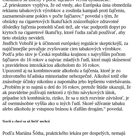
„Z prieskumov vyplýva, že od vtedy, ako Európska únia obmedzila
reklamu tabakových výrobkov a zosilnila kampaň proti fajčeniu,
zaznamenávame pokles v počte fajčiarov,“ povedal s tým, že
obrázky na cigaretových škatuľkách znázorňujúce zdravotné
dôsledky fajčenia pomohli sčasti tiež, ale viac podporili dopyt po
krytoch na cigaretové škatuľky, ktoré ľudia začali používať, aby
tieto obrázky nevideli.
Jindřich Vobořil je k účinnosti európskej regulácie skeptickejší, za
najúčinnejšie považuje zvyšovanie cien tabakových výrobkov.
Podľa jeho slov je Česká republika krajinou s najvyšším počtom
fajčiarov do 16 rokov a najviac mladých ľudí, ktorí majú skúsenosť
s pravidelnou intoxikáciou alkoholom do 16 rokov.
Upozornil aj na kombinovanie alkoholu a fajčenia, ktoré je zo
zdravotného hľadiska mimoriadne nebezpečné. Alkohol totiž ešte
znásobuje účinky nikotínu a napomáha jeho lepšiemu vstrebávaniu.
„Problém je to najmä u detí do 16 rokov, pretože štúdie ukazujú, že
ak pravidelne požívajú niektorú z týchto návykových látok,
prípadne ich kombináciu, riziko, že sa u nich rozvinie závislosť, je
až osemnásobne vyššia ako u iných ľudí. Skoré užívanie tabaku
alebo alkoholu je vstupnou bránou k ďalším drogám,“ povedal.
Starší a chorí sa už liečiť nechcú
Podľa Mariána Šótha, praktického lekára pre dospelých, nemajú