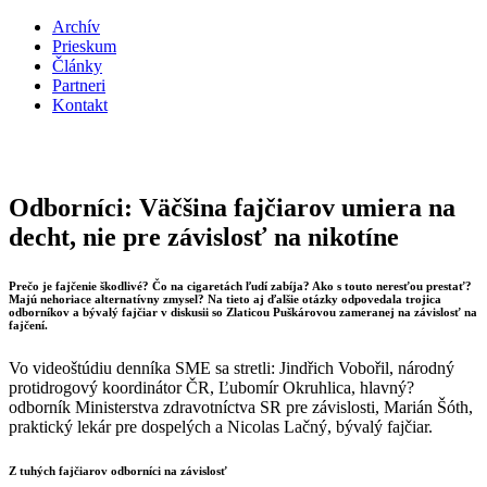
Archív
Prieskum
Články
Partneri
Kontakt
Odborníci: Väčšina fajčiarov umiera na
decht, nie pre závislosť na nikotíne
Prečo je fajčenie škodlivé? Čo na cigaretách ľudí zabíja? Ako s touto neresťou prestať?
Majú nehoriace alternatívny zmysel? Na tieto aj ďalšie otázky odpovedala trojica
odborníkov a bývalý fajčiar v diskusii so Zlaticou Puškárovou zameranej na závislosť na
fajčení.
Vo videoštúdiu denníka SME sa stretli: Jindřich Vobořil, národný
protidrogový koordinátor ČR, Ľubomír Okruhlica, hlavný?
odborník Ministerstva zdravotníctva SR pre závislosti, Marián Šóth,
praktický lekár pre dospelých a Nicolas Lačný, bývalý fajčiar.
Z tuhých fajčiarov odborníci na závislosť