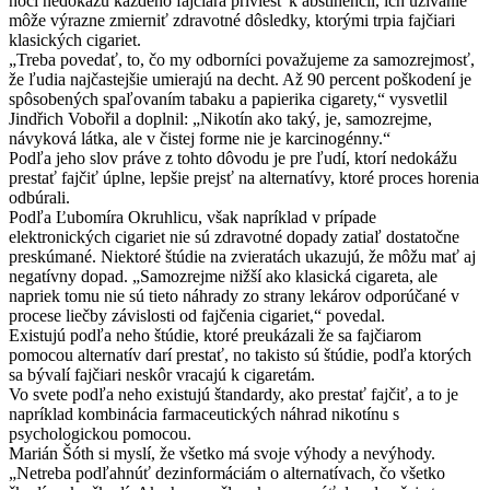
hoci nedokážu každého fajčiara priviesť k abstinencii, ich užívanie
môže výrazne zmierniť zdravotné dôsledky, ktorými trpia fajčiari
klasických cigariet.
„Treba povedať, to, čo my odborníci považujeme za samozrejmosť,
že ľudia najčastejšie umierajú na decht. Až 90 percent poškodení je
spôsobených spaľovaním tabaku a papierika cigarety,“ vysvetlil
Jindřich Vobořil a doplnil: „Nikotín ako taký, je, samozrejme,
návyková látka, ale v čistej forme nie je karcinogénny.“
Podľa jeho slov práve z tohto dôvodu je pre ľudí, ktorí nedokážu
prestať fajčiť úplne, lepšie prejsť na alternatívy, ktoré proces horenia
odbúrali.
Podľa Ľubomíra Okruhlicu, však napríklad v prípade
elektronických cigariet nie sú zdravotné dopady zatiaľ dostatočne
preskúmané. Niektoré štúdie na zvieratách ukazujú, že môžu mať aj
negatívny dopad. „Samozrejme nižší ako klasická cigareta, ale
napriek tomu nie sú tieto náhrady zo strany lekárov odporúčané v
procese liečby závislosti od fajčenia cigariet,“ povedal.
Existujú podľa neho štúdie, ktoré preukázali že sa fajčiarom
pomocou alternatív darí prestať, no takisto sú štúdie, podľa ktorých
sa bývalí fajčiari neskôr vracajú k cigaretám.
Vo svete podľa neho existujú štandardy, ako prestať fajčiť, a to je
napríklad kombinácia farmaceutických náhrad nikotínu s
psychologickou pomocou.
Marián Šóth si myslí, že všetko má svoje výhody a nevýhody.
„Netreba podľahnúť dezinformáciám o alternatívach, čo všetko