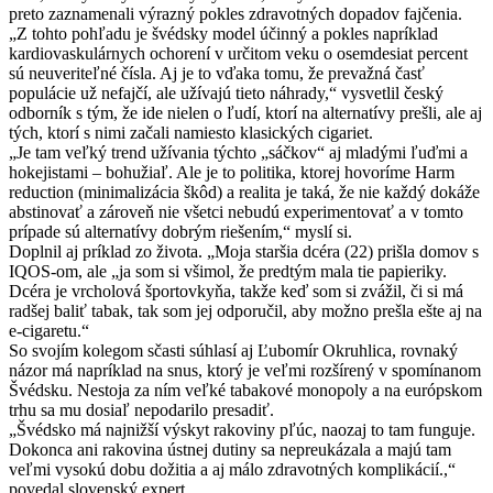
preto zaznamenali výrazný pokles zdravotných dopadov fajčenia.
„Z tohto pohľadu je švédsky model účinný a pokles napríklad
kardiovaskulárnych ochorení v určitom veku o osemdesiat percent
sú neuveriteľné čísla. Aj je to vďaka tomu, že prevažná časť
populácie už nefajčí, ale užívajú tieto náhrady,“ vysvetlil český
odborník s tým, že ide nielen o ľudí, ktorí na alternatívy prešli, ale aj
tých, ktorí s nimi začali namiesto klasických cigariet.
„Je tam veľký trend užívania týchto „sáčkov“ aj mladými ľuďmi a
hokejistami – bohužiaľ. Ale je to politika, ktorej hovoríme Harm
reduction (minimalizácia škôd) a realita je taká, že nie každý dokáže
abstinovať a zároveň nie všetci nebudú experimentovať a v tomto
prípade sú alternatívy dobrým riešením,“ myslí si.
Doplnil aj príklad zo života. „Moja staršia dcéra (22) prišla domov s
IQOS-om, ale „ja som si všimol, že predtým mala tie papieriky.
Dcéra je vrcholová športovkyňa, takže keď som si zvážil, či si má
radšej baliť tabak, tak som jej odporučil, aby možno prešla ešte aj na
e-cigaretu.“
So svojím kolegom sčasti súhlasí aj Ľubomír Okruhlica, rovnaký
názor má napríklad na snus, ktorý je veľmi rozšírený v spomínanom
Švédsku. Nestoja za ním veľké tabakové monopoly a na európskom
trhu sa mu dosiaľ nepodarilo presadiť.
„Švédsko má najnižší výskyt rakoviny pľúc, naozaj to tam funguje.
Dokonca ani rakovina ústnej dutiny sa nepreukázala a majú tam
veľmi vysokú dobu dožitia a aj málo zdravotných komplikácií.,“
povedal slovenský expert.