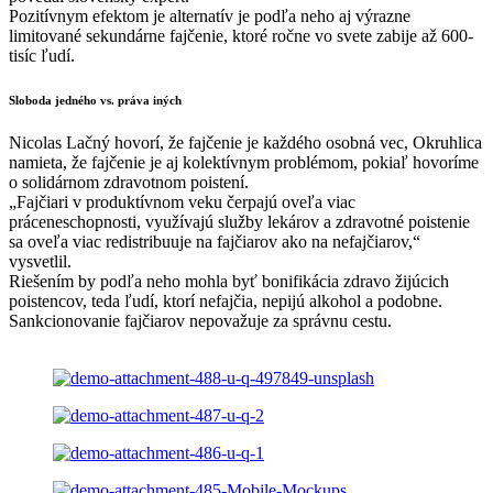
Pozitívnym efektom je alternatív je podľa neho aj výrazne
limitované sekundárne fajčenie, ktoré ročne vo svete zabije až 600-
tisíc ľudí.
Sloboda jedného vs. práva iných
Nicolas Lačný hovorí, že fajčenie je každého osobná vec, Okruhlica
namieta, že fajčenie je aj kolektívnym problémom, pokiaľ hovoríme
o solidárnom zdravotnom poistení.
„Fajčiari v produktívnom veku čerpajú oveľa viac
práceneschopnosti, využívajú služby lekárov a zdravotné poistenie
sa oveľa viac redistribuuje na fajčiarov ako na nefajčiarov,“
vysvetlil.
Riešením by podľa neho mohla byť bonifikácia zdravo žijúcich
poistencov, teda ľudí, ktorí nefajčia, nepijú alkohol a podobne.
Sankcionovanie fajčiarov nepovažuje za správnu cestu.