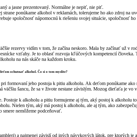
aný a jasne prezentovaný. Normálne je nepiť, nie piť.
 strane ponúkame alkohol v reklamách, tolerujeme ho ako zdroj na uvo
trebuje spoločnosť nápomocnú k riešeniu svojej situácie, spoločnosť h
jväčšie rezervy vidím v tom, že začína neskoro. Mala by začínať už v r
esnícke vzťahy. Je to oblasť rozvoja kľúčových kompetencií človeka. To
 alkoholu na nás skáče na každom kroku.
deťom ochutnať alkohol. Čo si o tom myslíte?
 aj pri formovaní jeho postoja k pitiu alkoholu. Ak deťom ponúkame ako
á väčšiu šancu, že sa v živote nestane závislým. Mozog dieťaťa je vo 
. Postoje k alkoholu a pitiu formujeme aj tým, aký postoj k alkoholu to
holu. Nielen tým, aký má postoj k alkoholu, ale aj tým, ako zabezpečuje
tomto smere nemôžeme podceňovať.
(gambleri) a najmenej závislí od iných návykových látok, pre ktorých j