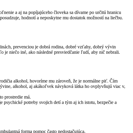
ľnenie a aj na popíjajúceho človeka sa dívame po určitú hranicu
o posudzuje, hodnotí a neposkytne mu dostatok možností na liečbu.
odinách, prevenciou je dobrá rodina, dobré vzťahy, dobrý vývin
 je niečo iné, ako následné presviedčanie ľudí, aby nič nebrali.
 rodičia alkohol, hovoríme mu zároveň, že je normálne piť. Čím
vývine, alkohol, aj akákoľvek návyková látka ho ovplyvňujú viac v,
to prostredie má.
 psychické potreby svojich detí a tým aj ich istotu, bezpečie a
e ambulantná forma pomoc často nedostačujúca.