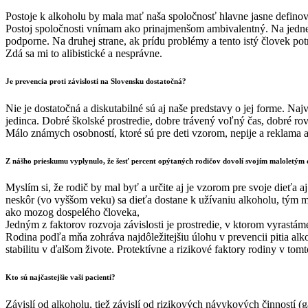
Postoje k alkoholu by mala mať naša spoločnosť hlavne jasne definov
Postoj spoločnosti vnímam ako prinajmenšom ambivalentný. Na jednej
podporne. Na druhej strane, ak prídu problémy a tento istý človek po
Zdá sa mi to alibistické a nesprávne.
Je prevencia proti závislosti na Slovensku dostatočná?
Nie je dostatočná a diskutabilné sú aj naše predstavy o jej forme. Na
jedinca. Dobré školské prostredie, dobre trávený voľný čas, dobré rov
Málo známych osobností, ktoré sú pre deti vzorom, nepije a reklama
Z nášho prieskumu vyplynulo, že šesť percent opýtaných rodičov dovolí svojím maloletým 
Myslím si, že rodič by mal byť a určite aj je vzorom pre svoje dieťa
neskôr (vo vyššom veku) sa dieťa dostane k užívaniu alkoholu, tým m
ako mozog dospelého človeka,
Jedným z faktorov rozvoja závislosti je prostredie, v ktorom vyrastáme
Rodina podľa mňa zohráva najdôležitejšiu úlohu v prevencii pitia alko
stabilitu v ďalšom živote. Protektívne a rizikové faktory rodiny v 
Kto sú najčastejšie vaši pacienti?
Závislí od alkoholu, tiež závislí od rizikových návykových činností 