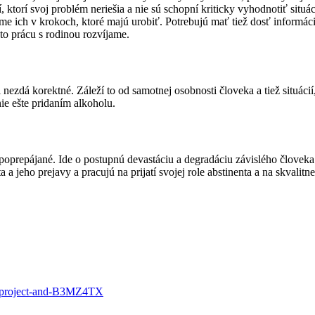
í, ktorí svoj problém neriešia a nie sú schopní kriticky vyhodnotiť situ
e ich v krokoch, ktoré majú urobiť. Potrebujú mať tiež dosť informáci
to prácu s rodinou rozvíjame.
ezdá korektné. Záleží to od samotnej osobnosti človeka a tiež situácií
nie ešte pridaním alkoholu.
 poprepájané. Ide o postupnú devastáciu a degradáciu závislého človeka
 a jeho prejavy a pracujú na prijatí svojej role abstinenta a na skvalitne