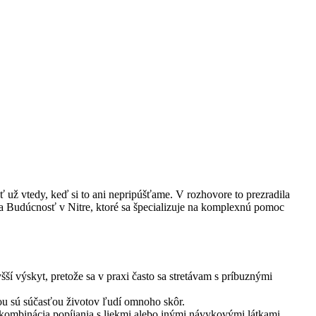
ť už vtedy, keď si to ani nepripúšťame. V rozhovore to prezradila
ra Budúcnosť v Nitre, ktoré sa špecializuje na komplexnú pomoc
í výskyt, pretože sa v praxi často sa stretávam s príbuznými
ťou sú súčasťou životov ľudí omnoho skôr.
 kombinácia popíjania s liekmi alebo inými návykovými látkami.