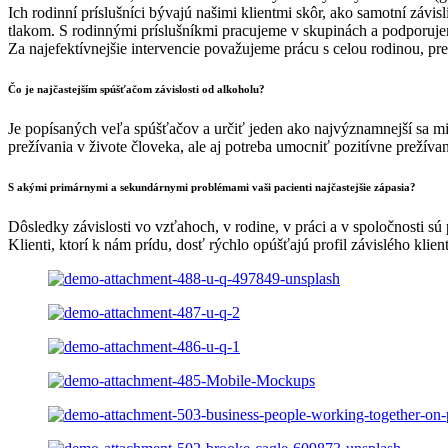
Ich rodinní príslušníci bývajú našimi klientmi skôr, ako samotní závisl
tlakom. S rodinnými príslušníkmi pracujeme v skupinách a podporujem
Za najefektívnejšie intervencie považujeme prácu s celou rodinou, pre
Čo je najčastejším spúšťačom závislosti od alkoholu?
Je popísaných veľa spúšťačov a určiť jeden ako najvýznamnejší sa mi n
prežívania v živote človeka, ale aj potreba umocniť pozitívne prežíva
S akými primárnymi a sekundárnymi problémami vaši pacienti najčastejšie zápasia?
Dôsledky závislosti vo vzťahoch, v rodine, v práci a v spoločnosti sú
Klienti, ktorí k nám prídu, dosť rýchlo opúšťajú profil závislého klienta