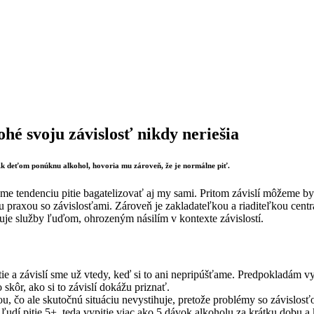
ohé svoju závislosť nikdy neriešia
 Ak deťom ponúknu alkohol, hovoria mu zároveň, že je normálne piť.
áme tendenciu pitie bagatelizovať aj my sami. Pritom závislí môžeme by
 praxou so závislosťami. Zároveň je zakladateľkou a riaditeľkou cent
uje služby ľuďom, ohrozeným násilím v kontexte závislostí.
a závislí sme už vtedy, keď si to ani nepripúšťame. Predpokladám vyšš
skôr, ako si to závislí dokážu priznať.
ou, čo ale skutočnú situáciu nevystihuje, pretože problémy so závislos
dí pitie 5+, teda vypitie viac ako 5 dávok alkoholu za krátku dobu a