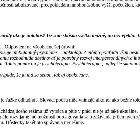
poločnosti tabuizované, predpokladám mnohonásobne vyšší počet žien, kt
preparáty ako je antabus? Už som skúsila všetko možné, no bez efekt
eď. Odpoviem na všeobecnejšej úrovni:
dpisuje ambulantný psychiater – adiktológ. Z môjho pohľadu však nestač
iu rozhodnutia abstinovať je potrebný rozvoj interpersonálnych a intr
. Touto pomocou je psychoterapia. Psychoterapia , najlepšie skupinov
prípade, že ju má za sebou, tak aj opakovane.
 to je ťažké odhadnúť. Slováci podľa mňa vnímajú alkohol ako bežne t
hádzajúceho režimu už vytráca a pitie v práci nie je už také aktuálne.
 a málo rozvíjame iné možnosti odreagovania sa a zažívania príjemných 
u. Dôsledky takéhoto správania neriešime.