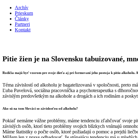
Archív
Prieskum
Články
Partneri
Kontakt
Pitie žien je na Slovensku tabuizované, mn
Rodičia majú byť vzorom pre svoje dieťa aj pri formovaní jeho postoja k pitiu alkoholu.
Téma závislostí od alkoholu je bagatelizovaná v spoločnosti, preto m
Ľuba Pavelová, sociálna pracovníčka a psychoterapeutka s dlhoročnou
závislým predovšetkým na alkohole a drogách a ich rodinám a poskyt
Ako sú na tom Slováci so závislosťou od alkoholu?
Pokiaľ nemáme vážne problémy, máme tendenciu zľahčovať svoje pitie 
závislých osôb, ktorí tieto problémy svojich blízkych vnímajú omnoho 
Máme štatistiky o počte osôb, ktoré požiadajú o pomoc a prejdú liečb
Môžem len z praxe odhadovať, že stúpajúcu tendenciu má u mladých ľu