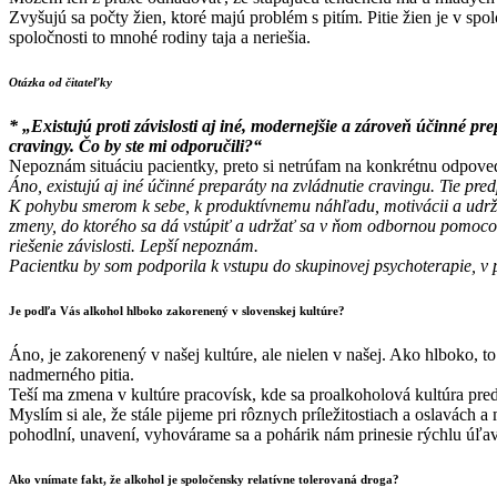
Zvyšujú sa počty žien, ktoré majú problém s pitím. Pitie žien je v s
spoločnosti to mnohé rodiny taja a neriešia.
Otázka od čitateľky
* „Existujú proti závislosti aj iné, modernejšie a zároveň účinné 
cravingy. Čo by ste mi odporučili?“
Nepoznám situáciu pacientky, preto si netrúfam na konkrétnu odpov
Áno, existujú aj iné účinné preparáty na zvládnutie cravingu. Tie pre
K pohybu smerom k sebe, k produktívnemu náhľadu, motivácii a udržan
zmeny, do ktorého sa dá vstúpiť a udržať sa v ňom odbornou pomocou
riešenie závislosti. Lepší nepoznám.
Pacientku by som podporila k vstupu do skupinovej psychoterapie, v 
Je podľa Vás alkohol hlboko zakorenený v slovenskej kultúre?
Áno, je zakorenený v našej kultúre, ale nielen v našej. Ako hlboko,
nadmerného pitia.
Teší ma zmena v kultúre pracovísk, kde sa proalkoholová kultúra predc
Myslím si ale, že stále pijeme pri rôznych príležitostiach a oslavách
pohodlní, unavení, vyhovárame sa a pohárik nám prinesie rýchlu úľav
Ako vnímate fakt, že alkohol je spoločensky relatívne tolerovaná droga?