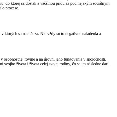
áciu, do ktorej sa dostali a väčšinou prídu až pod nejakým sociálnym
í o procese.
, v ktorých sa nachádza. Nie vždy sú to negatívne naladenia a
 v osobnostnej rovine a na úrovni jeho fungovania v spoločnosti.
ní svojho života i života celej svojej rodiny, čo sa im následne darí.