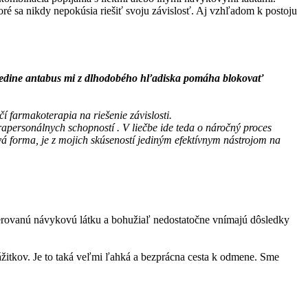
oré sa nikdy nepokúsia riešiť svoju závislosť. Aj vzhľadom k postoju
u. Jedine antabus mi z dlhodobého hľadiska pomáha blokovať
í farmakoterapia na riešenie závislosti.
apersonálnych schopností . V liečbe ide teda o náročný proces
á forma, je z mojich skúseností jediným efektívnym nástrojom na
olerovanú návykovú látku a bohužiaľ nedostatočne vnímajú dôsledky
zážitkov. Je to taká veľmi ľahká a bezprácna cesta k odmene. Sme